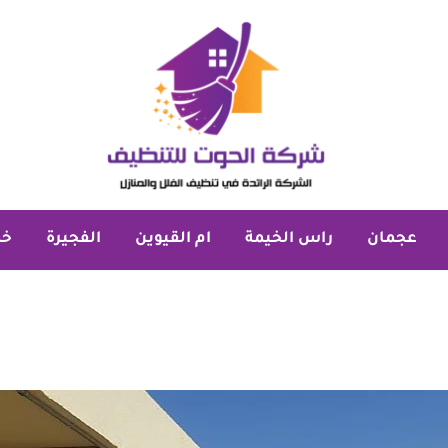
عجمان
راس الخيمة
ام القيوين
الفجيرة
خد