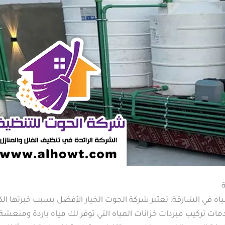
ه في الشارقة، تعتبر شركة الحوت الخيار الأفضل بسبب خبرتها الكبير
مات تركيب مبردات خزانات المياه التي توفر لك مياه باردة ومنعشة، 