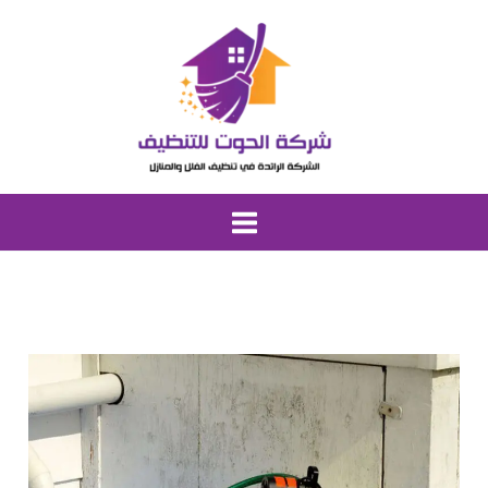
خطي
لى
لمحتوى