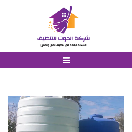
خطي
لى
لمحتوى