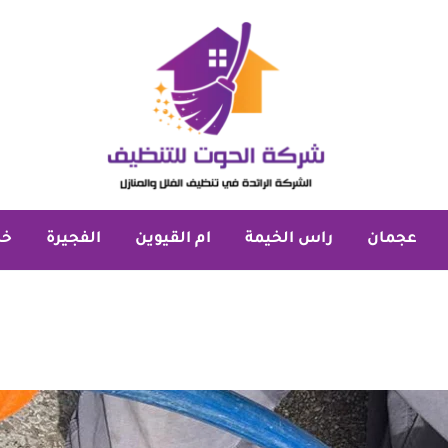
عجمان
راس الخيمة
ام القيوين
الفجيرة
خد