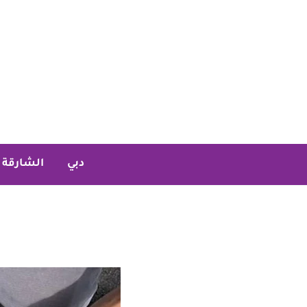
خطي
لى
لمحتوى
دبي
الشارقة