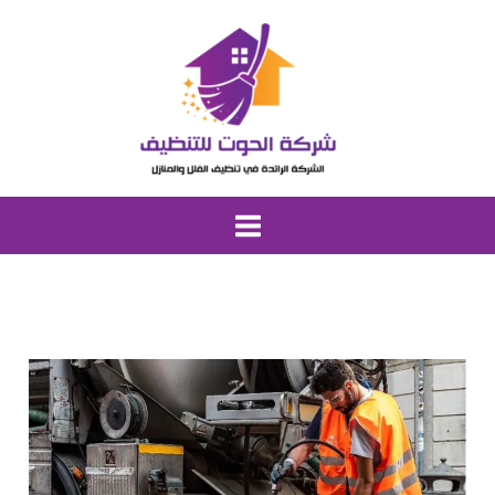
خطي
لى
لمحتوى