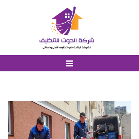
خطي
لى
لمحتوى