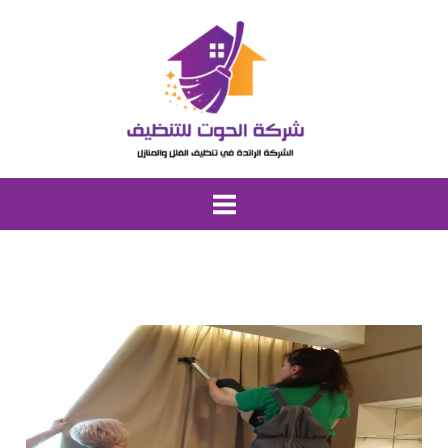
خطي
لى
لمحتوى