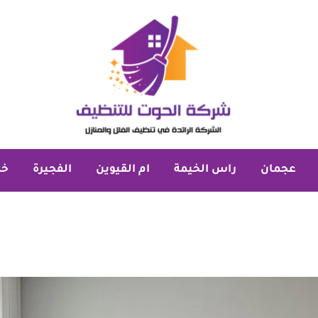
عجمان
راس الخيمة
ام القيوين
الفجيرة
خد