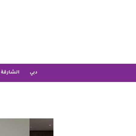
خطي
لى
لمحتوى
دبي
الشارقة