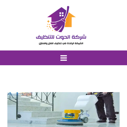
خطي
لى
لمحتوى