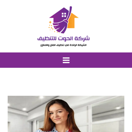
خطي
لى
لمحتوى