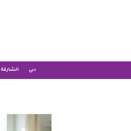
خطي
لى
لمحتوى
دبي
الشارقة