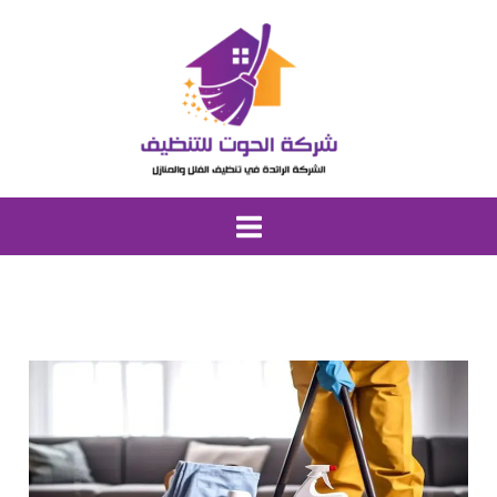
خطي
لى
لمحتوى