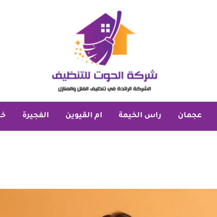
عجمان
راس الخيمة
ام القيوين
الفجيرة
خد