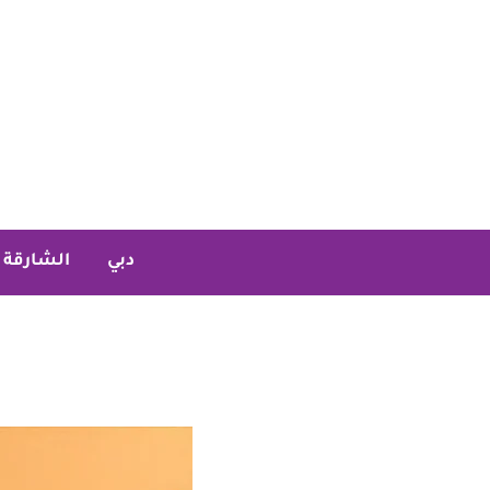
خطي
لى
لمحتوى
دبي
الشارقة