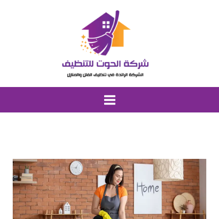
خطي
لى
لمحتوى