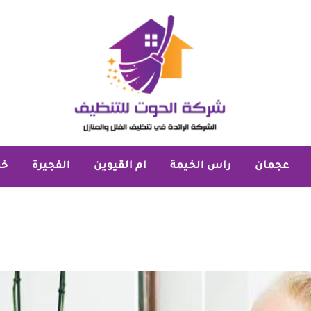
عجمان
راس الخيمة
ام القيوين
الفجيرة
خد