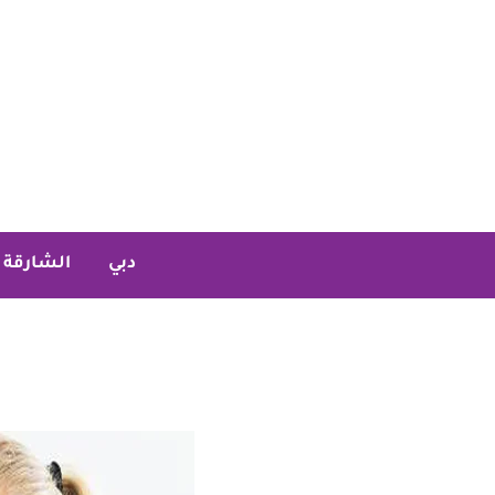
خطي
لى
لمحتوى
دبي
الشارقة