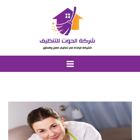
خطي
لى
لمحتوى