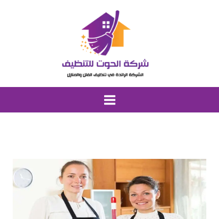
خطي
لى
لمحتوى