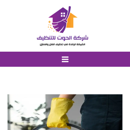
خطي
لى
لمحتوى