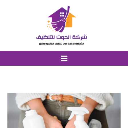
خطي
لى
لمحتوى