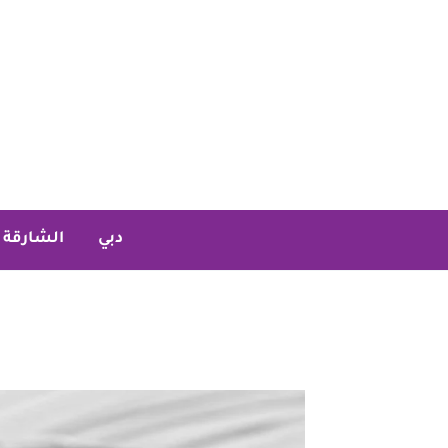
خطي
لى
لمحتوى
دبي
الشارقة