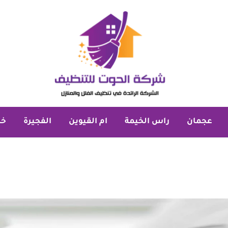
عجمان
راس الخيمة
ام القيوين
الفجيرة
خد