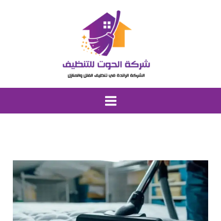
خطي
لى
لمحتوى