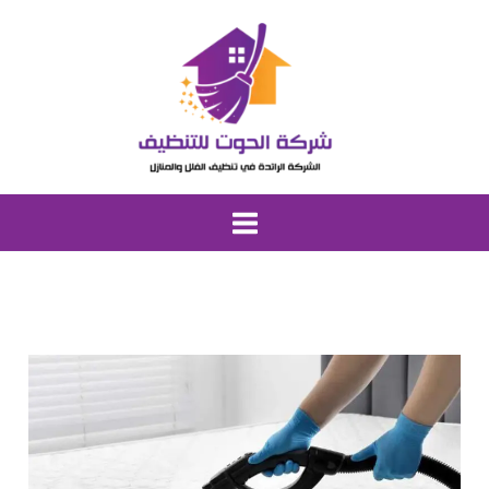
خطي
لى
لمحتوى