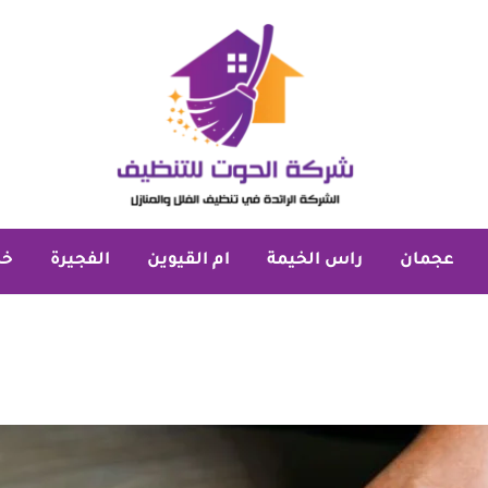
عجمان
راس الخيمة
ام القيوين
الفجيرة
خد