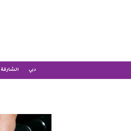
خطي
لى
لمحتوى
دبي
الشارقة