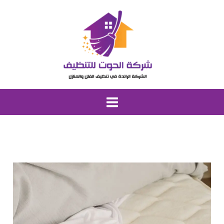
خطي
لى
لمحتوى