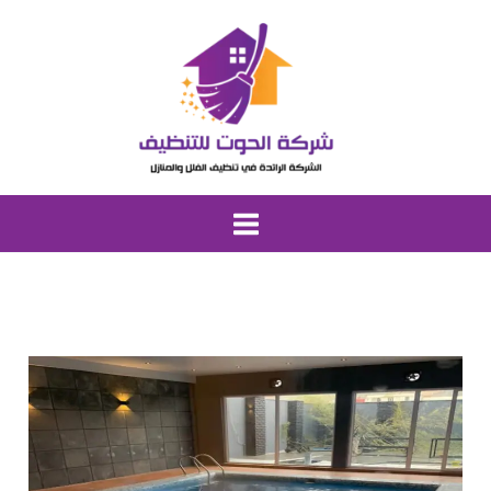
خطي
لى
لمحتوى