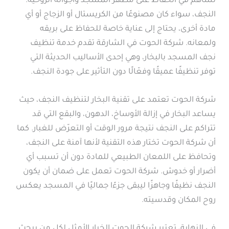
تساهم في الحفاظ على مظهر المسجد وأجوائه الروحية.
النجف، سواء كان مصنوعًا من الكريستال أو الزجاج أو أي
مادة أخرى، يحتاج إلى عناية خاصة للحفاظ على بريقه
ولمعانه. شركة الحوت في الشارقة تقدم خدمة تنظيف
نجف المسجد بالبخار، وهي إحدى الأساليب الحديثة التي
توفر تنظيفًا عميقًا وفعّالًا دون التأثير على جودة النجف.
شركة الحوت تعتمد على تقنية البخار لتنظيف النجف، حيث
يساعد البخار في إزالة الأوساخ، الدهون، والبقع التي قد
تتراكم على النجف نتيجة مرور الوقت أو التعرّض للغبار. كما
أن شركة الحوت تختار هذه التقنية لأنها آمنة على النجف،
وتحافظ على اللمعان الطبيعي للمادة دون أن تسبب أي
أضرار أو خدوش. شركة الحوت تعمل على ضمان أن يكون
النجف نظيفًا وجاهزًا ليبقى جزءًا جماليًا في المسجد يعكس
روح المكان وقدسيته.
في النهاية، تعتبر شركة الحوت الخيار الأمثل لكل من يبحث