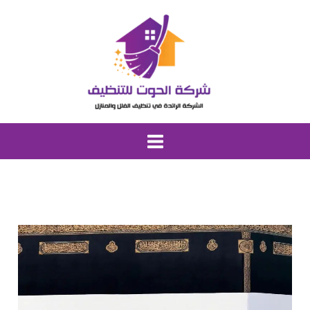
خطي
لى
لمحتوى