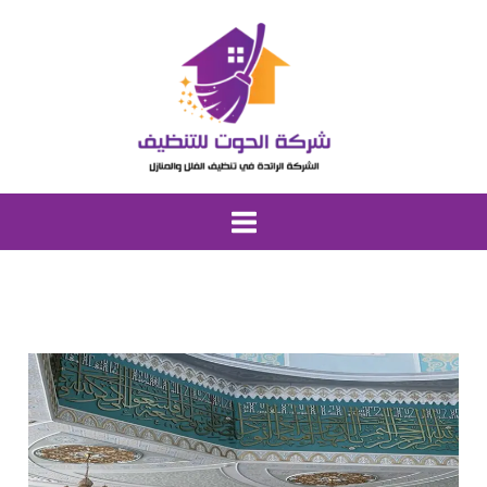
خطي
لى
لمحتوى