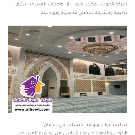
شركة الحوت، يمكنك ضمان أن واجهات المسجد ستبقى
نظيفة ومشرقة تعكس قدسيته وروحانيته.
تنظيف أبواب ونوافذ المساجد في عجمان
الأبواب والنوافذ هي جزء أساسي من تصميم المساجد،