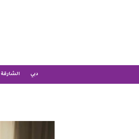
خطي
لى
لمحتوى
دبي
الشارقة