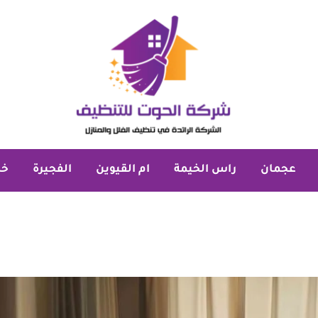
عجمان
راس الخيمة
ام القيوين
الفجيرة
خد