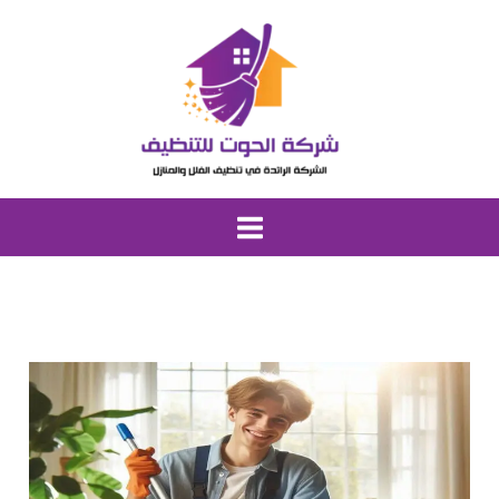
خطي
لى
لمحتوى