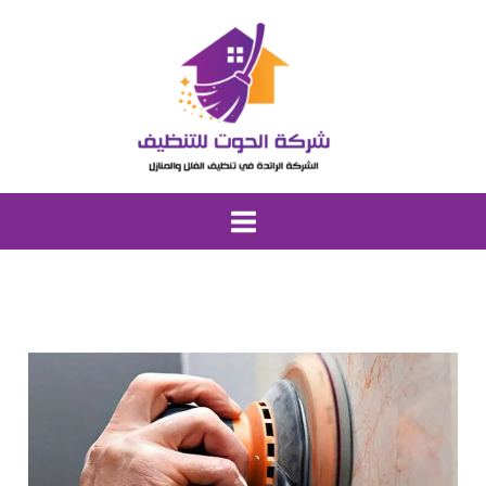
خطي
لى
لمحتوى