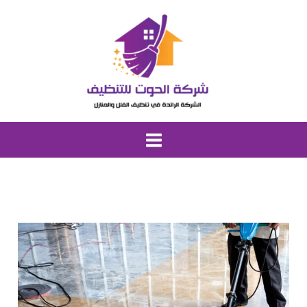
خطي
لى
لمحتوى