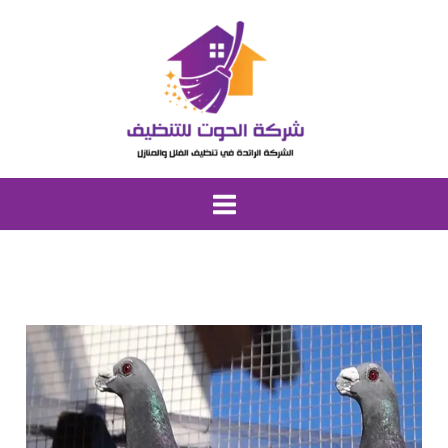
خطي
لى
لمحتوى