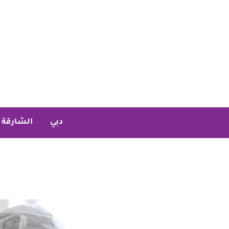
خطي
لى
لمحتوى
دبي
الشارقة