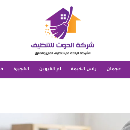
عجمان
راس الخيمة
ام القيوين
الفجيرة
خد